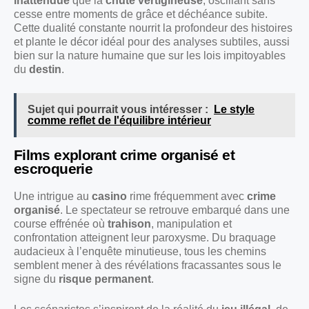
inattendue
que la
chute vertigineuse
, oscillant sans
cesse entre moments de grâce et déchéance subite.
Cette dualité constante nourrit la profondeur des histoires
et plante le décor idéal pour des analyses subtiles, aussi
bien sur la nature humaine que sur les lois impitoyables
du
destin
.
Sujet qui pourrait vous intéresser :
Le style
comme reflet de l'équilibre intérieur
Films explorant crime organisé et
escroquerie
Une intrigue au
casino
rime fréquemment avec
crime
organisé
. Le spectateur se retrouve embarqué dans une
course effrénée où
trahison
, manipulation et
confrontation atteignent leur paroxysme. Du braquage
audacieux à l’enquête minutieuse, tous les chemins
semblent mener à des révélations fracassantes sous le
signe du
risque permanent
.