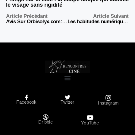
le visage sans rigidité
Article Précédant
Article Suivant
Avis Sur Orbisolyx.com: À l’intérieur de la plateforme conçue pour les traders modernes
Les habitudes numériques des passionnés de cinéma : une cinéphilie transformée
Facebook
Twitter
Instagram
Dribble
YouTube