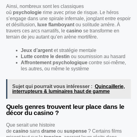
Ainsi, nombreux sont les classiques
où
psychologie
rime avec prise de risque. Le héros
s’engage dans une spirale infernale, jonglant entre espoir
et désillusion,
luxe flamboyant
ou solitude amère. À
travers ces arcs narratifs, le
casino
se transforme en
terrain de jeu autant qu’en arène mortifère.
Jeux d’argent
et stratégie mentale
Lutte contre le destin
ou soumission au hasard
Affrontement psychologique
contre soi-même,
les autres, ou même le système
Sujet qui pourrait vous intéresser :
Quincaillerie,
interrupteurs & luminaires haut de gamme
Quels genres trouvent leur place dans le
décor du casino ?
Que serait une histoire
de
casino
sans
drame
ou
suspense
? Certains films