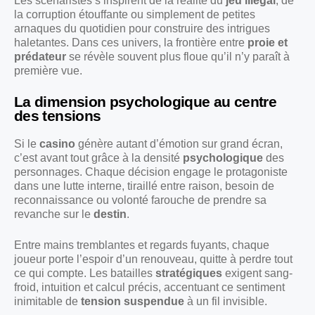
Les scénaristes s’inspirent de la réalité du
jeu illégal
, de
la corruption étouffante ou simplement de petites
arnaques du quotidien pour construire des intrigues
haletantes. Dans ces univers, la frontière entre
proie et
prédateur
se révèle souvent plus floue qu’il n’y paraît à
première vue.
La dimension psychologique au centre
des tensions
Si le
casino
génère autant d’émotion sur grand écran,
c’est avant tout grâce à la densité
psychologique
des
personnages. Chaque décision engage le protagoniste
dans une lutte interne, tiraillé entre raison, besoin de
reconnaissance ou volonté farouche de prendre sa
revanche sur le
destin
.
Entre mains tremblantes et regards fuyants, chaque
joueur porte l’espoir d’un renouveau, quitte à perdre tout
ce qui compte. Les batailles
stratégiques
exigent sang-
froid, intuition et calcul précis, accentuant ce sentiment
inimitable de
tension suspendue
à un fil invisible.