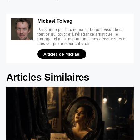
Mickael Tolveg
Passionné par le cinéma, la beauté visuelle et
tout ce qui touche à l’élégance artistique, je
partage ici mes inspirations, mes découvertes et
mes coups de cœur culturels.
Articles de Mickael
Articles Similaires