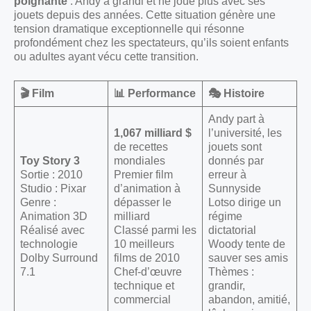
poignante
: Andy a grandi et ne joue plus avec ses
jouets depuis des années. Cette situation génère une
tension dramatique exceptionnelle qui résonne
profondément chez les spectateurs, qu’ils soient enfants
ou adultes ayant vécu cette transition.
🎬 Film
📊 Performance
🎭 Histoire
Andy part à
1,067 milliard $
l’université, les
de recettes
jouets sont
Toy Story 3
mondiales
donnés par
Sortie : 2010
Premier film
erreur à
Studio : Pixar
d’animation à
Sunnyside
Genre :
dépasser le
Lotso dirige un
Animation 3D
milliard
régime
Réalisé avec
Classé parmi les
dictatorial
technologie
10 meilleurs
Woody tente de
Dolby Surround
films de 2010
sauver ses amis
7.1
Chef-d’œuvre
Thèmes :
technique et
grandir,
commercial
abandon, amitié,